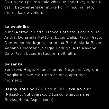
Ovu srijedu palimo italo vibru uz aperitive, sunce u
čaši i bezvremenske hitove koji mirišu na ljeto,
more i kasne večeri.
Sa zvučnika
:
Mina, Raffaella Carrà, Franco Battiato, Fabrizio De
André, Donatella Rettore, Lucio Dalla, Patty Pravo,
Domenico Modugno, Loredana Berté, Matia Bazar,
Adriano Celentano, Sergio Endrigo, Rita Pavone,
Gino Paoli, Lucio Battisti e molti altri.
Sa šanka
:
Spritzevi, Hugo, Milano–Torino, Negroni, Negroni
Sbagliato – sve što treba za pravi aperitivo
moment.
Happy Hour
od 17:00 do 19:00 –
sve po 3 €
!
(Nikšićko, Vukovarsko, Ožujsko, Staropramen,
Becks, Hidra, Aspall cider)
▬▬▬