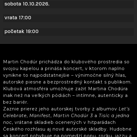
sobota 10.10.2026.
vrata 17:00
početak 19:00
Martin Chodúr prichádza do klubového prostredia so
svojou kapelou a prináša koncert, v ktorom naplno
vynikne to najpodstatnejšie – výnimočne silný hlas,
autorské piesne a bezprostredný kontakt s publikom.
Klubová atmosféra umožňuje zažiť Martina Chodúra
inak než na veľkých pódiách – intímne, autenticky a
bez bariér.
Zaznie prierez jeho autorskej tvorby z albumov
Let’s
Celebrate
,
Manifest
,
Martin Chodúr 3
a
Tisíc a jedna
noc
, vrátane skladieb ocenených v hitparádach
Českého rozhlasu aj nové autorské skladby. Hudobne
sa koncert pohybuje na pomedzí popu, rocku, jazzu a