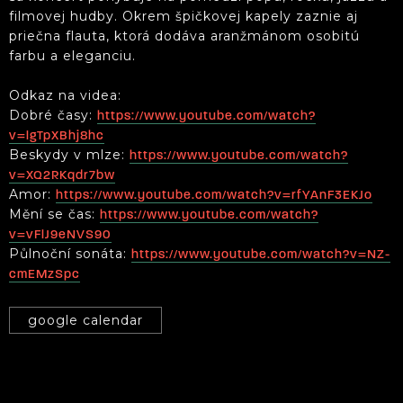
filmovej hudby. Okrem špičkovej kapely zaznie aj
priečna flauta, ktorá dodáva aranžmánom osobitú
farbu a eleganciu.
Odkaz na videa:
Dobré časy:
https://www.youtube.com/watch?
v=lgTpXBhj8hc
Beskydy v mlze:
https://www.youtube.com/watch?
v=XQ2RKqdr7bw
Amor:
https://www.youtube.com/watch?v=rfYAnF3EKJo
Mění se čas:
https://www.youtube.com/watch?
v=vFlJ9eNVS90
Půlnoční sonáta:
https://www.youtube.com/watch?v=NZ-
cmEMzSpc
google calendar